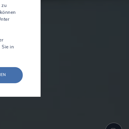
 zu
 können
Unter
er
 Sie in
NEN