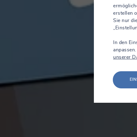
ermöglich
erstellen
Sie nur d
„Einstell
In den Ein
anpassen.
unserer D
EIN