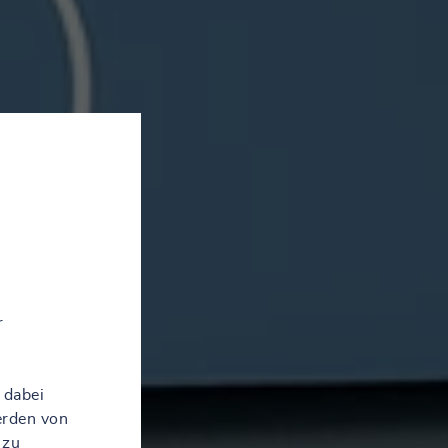
r
 dabei
erden von
 zu