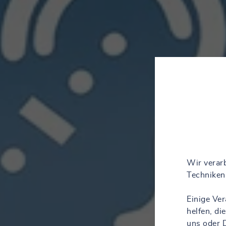
Wir verarb
Techniken 
Einige Ve
helfen, d
uns oder D