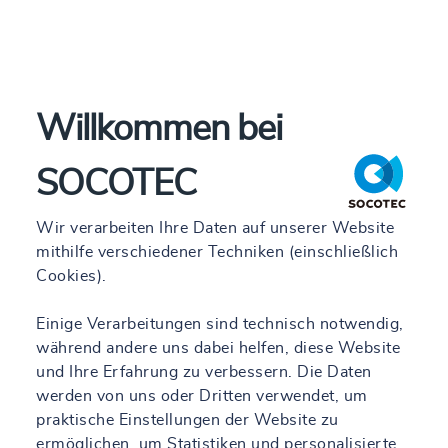
Sonstiges
Frühester Eintritt (TT.MM.JJJJ)
*
Willkommen bei
Wie haben Sie uns gefunden?
*
SOCOTEC
---
Wir verarbeiten Ihre Daten auf unserer Website
Gehaltswunsch p.a. (nur Zahl)
mithilfe verschiedener Techniken (einschließlich
Cookies).
Einige Verarbeitungen sind technisch notwendig,
während andere uns dabei helfen, diese Website
und Ihre Erfahrung zu verbessern. Die Daten
allg. Kompetenzen
werden von uns oder Dritten verwendet, um
praktische Einstellungen der Website zu
Deutsch
*
ermöglichen, um Statistiken und personalisierte