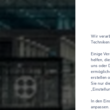
Wir verarb
Techniken 
Einige Ve
helfen, d
uns oder D
ermöglich
erstellen
Sie nur d
„Einstell
In den Ein
anpassen.