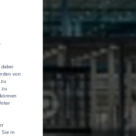
r
 dabei
erden von
 zu
 zu
 können
Unter
er
 Sie in