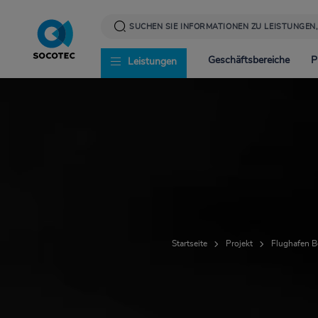
Direkt
zum
Inhalt
Geschäftsbereiche
P
Leistungen
Infrastruktur
News
Corporate Social Resp
Energie
Presse
Werte und Verantwor
Startseite
Projekt
Flughafen B