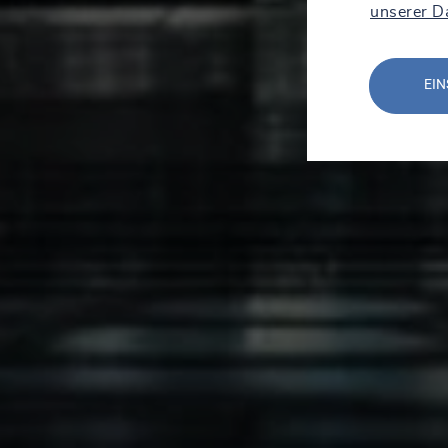
unserer D
EIN