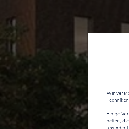
Wir verarb
Techniken 
Einige Ve
helfen, d
uns oder D