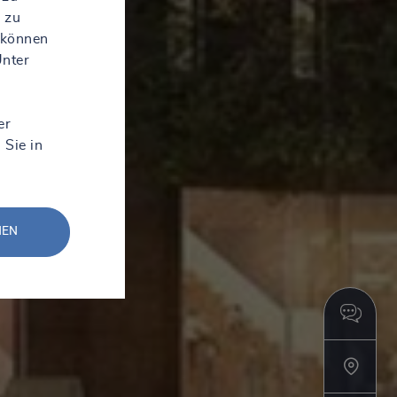
 zu
 können
Unter
er
 Sie in
NEN