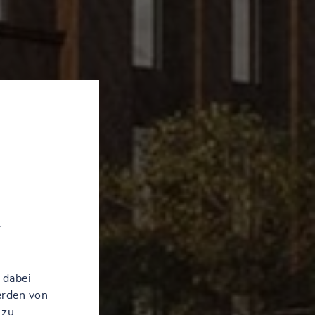
r
 dabei
erden von
 zu