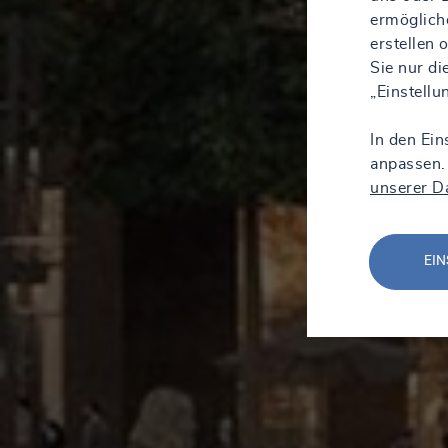
ermöglich
erstellen
Sie nur d
„Einstell
In den Ein
anpassen.
unserer D
EIN