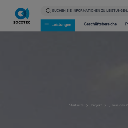
Direkt
zum
Inhalt
Geschäftsbereiche
P
Leistungen
Infrastruktur
News
Corporate Social Resp
Energie
Presse
Werte und Verantwor
Startseite
Projekt
„Haus des 