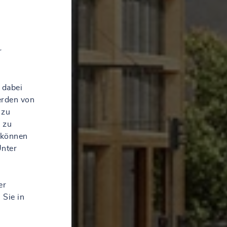
r
 dabei
erden von
 zu
 zu
 können
Unter
er
 Sie in