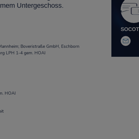
amem Untergeschoss.
SOCOTE
z Mannheim; Boveristraße GmbH, Eschborn
burg LPH 1-4 gem. HOAI
em. HOAI
it