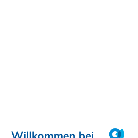
CANZLER – A SOCOTEC
COMPANY übernimmt TGA
und Objektüberwachung
im Rahmen der Sanierung eines Wellenbads
DO., 12.03.2020 - 09:00
Willkommen bei