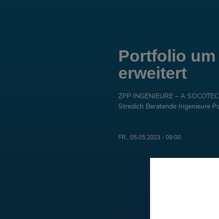
Portfolio u
erweitert
ZPP INGENIEURE – A SOCOTE
Stredich Beratende Ingenieure 
FR., 05.05.2023 - 09:00