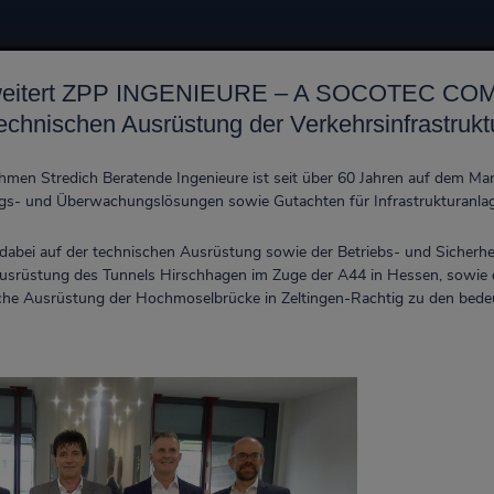
 erweitert ZPP INGENIEURE – A SOCOTEC CO
chnischen Ausrüstung der Verkehrsinfrastruktu
en Stredich Beratende Ingenieure ist seit über 60 Jahren auf dem Mark
ngs- und Überwachungslösungen sowie Gutachten für Infrastrukturanla
dabei auf der technischen Ausrüstung sowie der Betriebs- und Sicherhe
usrüstung des Tunnels Hirschhagen im Zuge der A44 in Hessen, sowie d
ische Ausrüstung der Hochmoselbrücke in Zeltingen-Rachtig zu den bede