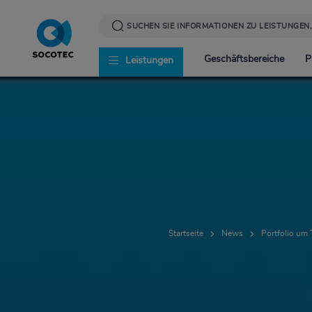
Direkt
zum
Inhalt
Geschäftsbereiche
P
Leistungen
Infrastruktur
News
Corporate Social Resp
Energie
Presse
Werte und Verantwor
Startseite
News
Portfolio um 