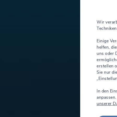
Wir verarb
Techniken 
Einige Ve
helfen, d
uns oder D
ermöglich
erstellen
Sie nur d
„Einstell
In den Ein
anpassen.
unserer D