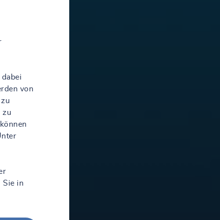
r
 dabei
erden von
 zu
 zu
 können
Unter
er
 Sie in