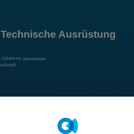
m Technische Ausrüstung
C COMPANY übernehmen
PartGmbB