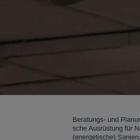
Beratungs- und Planun
sche Aus­rüst­ung für
(energetische) Sanie