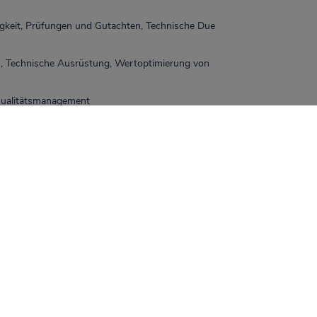
igkeit, Prüfungen und Gutachten, Technische Due
, Technische Ausrüstung, Wertoptimierung von
Qualitätsmanagement
iten H&M Stores
llten sich für uns folgende Herausforderungen:
zum einen die Einhaltun
r alternativen Heizquelle, da Gas kurzfristig ersetzt werden sollte.
noblocks als Einzel-Wärmepumpen mit jeweils 1,7 KW Strom betrieben.
e Anlage verfügt auch über eine dezentrale Lüftung sowie dezentrale
und stören nicht die Optik der Fassade. Die intelligente Lichtsteuerun
, die effiziente Lüftung und nicht zuletzt die einfache, raumweise Bedi