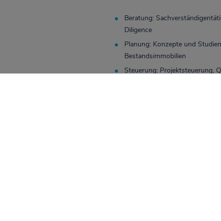
Beratung: Sachverständigentät
Diligence
Planung: Konzepte und Studien
Bestandsimmobilien
Steuerung: Projektsteuerung, 
Planung für die Bundeswe
In der Planung und Umsetzung ste
und zum anderen die Umsetzung eine
Es wurden in den Räumen zwölf Mo
Räume im Sommer auch kühlen. Di
Geräte befinden sich auf dem Dach 
verglaste Fenster, hohe Dämmwerte