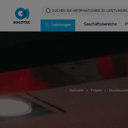
Direkt
zum
Inhalt
Geschäftsbereiche
P
Leistungen
Infrastruktur
News
Corporate Social Resp
Energie
Presse
Werte und Verantwor
Startseite
Projekt
Bundesweit