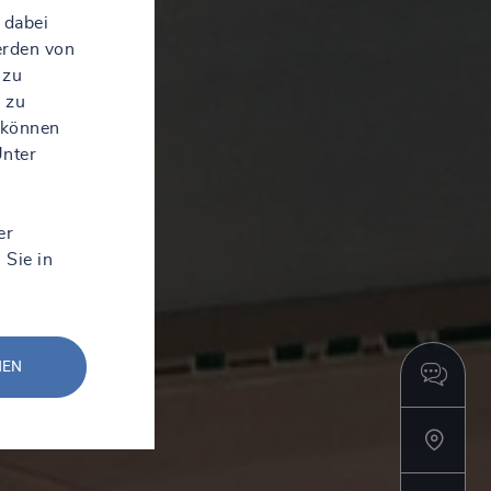
 dabei
erden von
 zu
 zu
 können
Unter
er
 Sie in
NEN