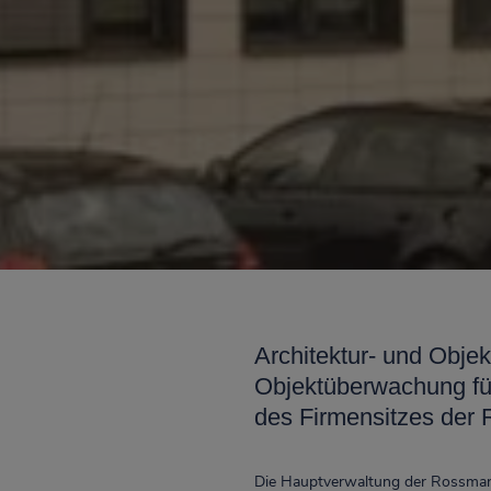
Archi­tek­tur- und Obj
Objektüberwachung für
des Firmensitzes d
Die Haupt­ver­waltung der Rossman