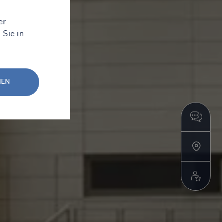
er
 Sie in
NEN