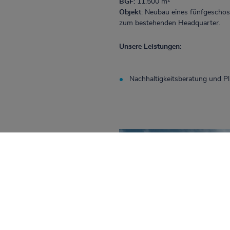
BGF:
11.500 m²
Objekt
: Neubau eines fünfgeschos
zum bestehenden Headquarter.
Unsere Leistungen:
Nachhaltigkeitsberatung und P