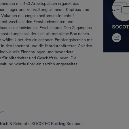
roneubau mit 450 Arbeitsplätzen ergänzt das
on, Lager und Verwaltung als neuer Kopfbau und
es Volumen mit eingeschnittenem Innenhof
ng mit wechselnden Fensterelementen und
SOCOTE
us seine individuelle Erscheinung. Den Zugang ins
anstaltungssaal, der sich als metallene Box neben
 wölbt. Über den einladenden Empfangsbereich mit
 in den Innenhof und die lichtdurchfluteten Galerien
individuelle Einrichtungen und besondere
für Mit­arbei­ter und Geschäftskunden. Die
ltung wurde über ein seitlich angestelltes
mbH
hlich & Schmotz;
SOCOTEC Building Solutions