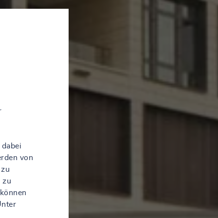
r
 dabei
erden von
 zu
 zu
 können
Unter