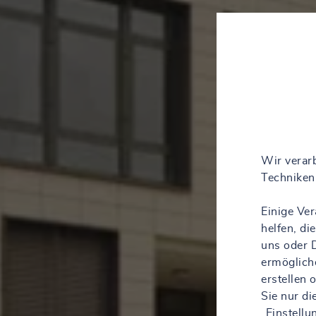
Wir verarb
Techniken 
Einige Ve
helfen, d
uns oder D
ermöglich
erstellen
Sie nur d
„Einstell