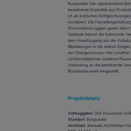
Burgwedel. Der repräsentative Bü
bestehende Ensemble aus Produkti
ist als kubisches fünfgeschossig
konzipiert. Die Fassadengestaltu
Einschnitten/Loggien geben dem Ha
Gebäude betont der kreisrunde Ver
dem Hauptzugang aus der Kubatur
Blickbezügen in die oberen Etagen,
der Obergeschosse. Hier schaffen 
Lichtinstallationen moderne Räume 
Anbindung an die bestehende Verwa
Brückenbauwerk hergestellt.
Projektdetails
Auftraggeber:
Dirk Rossmann G
Standort:
Burgwedel
Architekt:
ehemals Architekten Hö