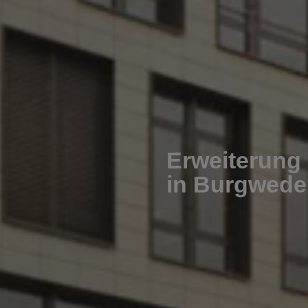
Erweiterun
in Burgwede