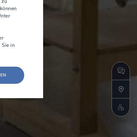
 zu
 können
Unter
er
 Sie in
NEN