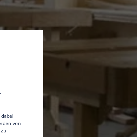
r
 dabei
erden von
 zu