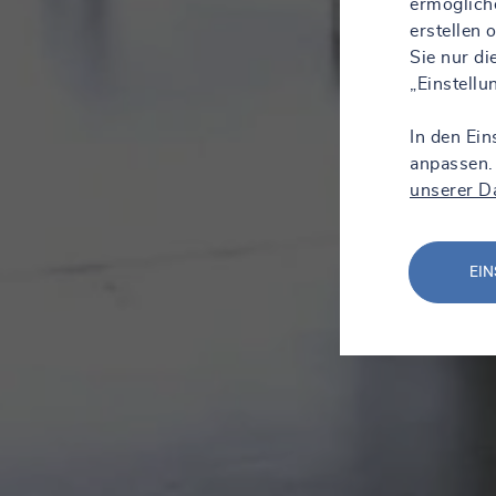
ermöglich
erstellen
Sie nur d
„Einstell
In den Ein
anpassen.
unserer D
EIN