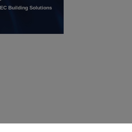
C Building Solutions
ng bei dem Rohbau aus Holz, was