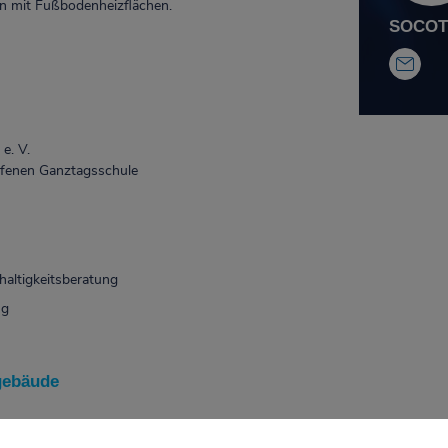
on mit Fußbodenheizflächen.
SOCOTE
e. V.
ffenen Ganztagsschule
haltigkeitsberatung
ng
gebäude
ng und Objektüberwachung für alle Gewerke der Tech­ni­schen Aus­rüst­u