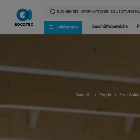
Direkt
zum
Inhalt
Geschäftsbereiche
P
Leistungen
Infrastruktur
News
Corporate Social Resp
Energie
Presse
Werte und Verantwor
Startseite
Projekt
Freie Waldo