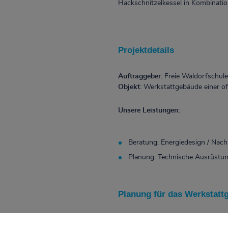
Hackschnitzelkessel in Kombinati
Projektdetails
Auftraggeber:
Freie Waldorfschule 
Objekt
:
Werkstattgebäude einer o
Unsere Leistungen:
Beratung: Energiedesign / Nach
Planung: Technische Ausrüstu
Planung für das Werkstatt
Wir erbrachten die Ge­samt­pla­nu