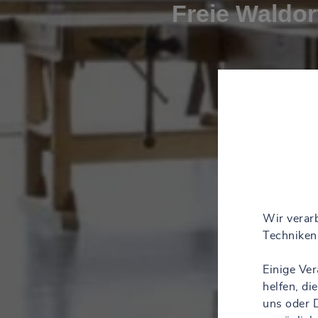
Freie Waldor
Wir verarb
Techniken 
Einige Ve
helfen, d
uns oder D