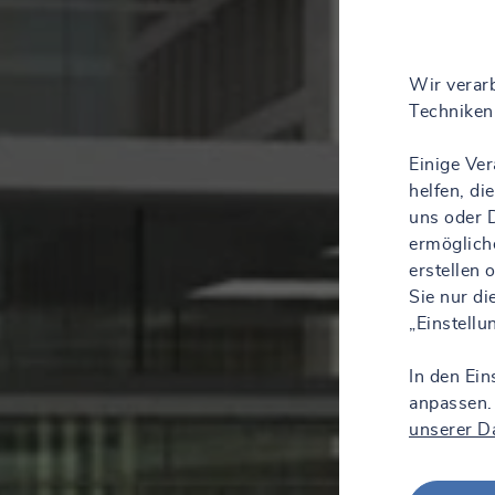
Wir verarb
Techniken 
Einige Ve
helfen, d
uns oder D
ermöglich
erstellen
Sie nur d
„Einstell
In den Ein
anpassen.
unserer D