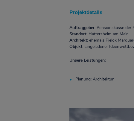
Projektdetails
Auftraggeber:
Pensionskasse der M
Standort:
Hattersheim am Main
Architekt
: ehemals Pielok Marqua
Objekt
:
Eingeladener Ideenwettbew
Unsere Leistungen:
Planung: Architektur