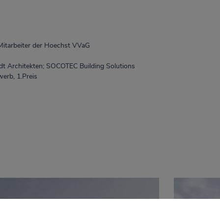
it­arbei­ter der Hoechst VVaG
rdt Architekten; SOCOTEC Building Solutions
erb, 1.Preis