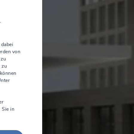
r
 dabei
erden von
 zu
 zu
 können
Unter
er
 Sie in