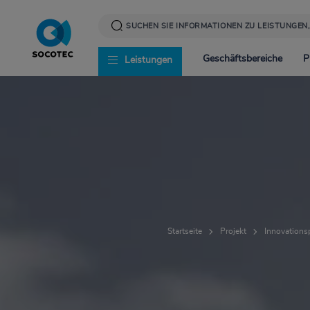
Direkt
zum
Inhalt
Geschäftsbereiche
P
Leistungen
Infrastruktur
News
Corporate Social Resp
Energie
Presse
Werte und Verantwor
Startseite
Projekt
Innovations