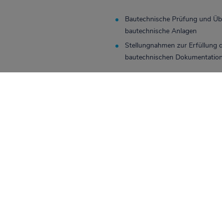
Bautechnische Prüfung und Übe
bautechnische Anlagen
Stellungnahmen zur Erfüllung d
bautechnischen Dokumentatio
Seit der Inbetriebnahme des Kernk
Rahmen der atomrechtlichen Aufsi
Durchführung u. a. von Wiede
Begutachtung und Stellungnah
Regelmäßige Teilnahme an Auf
Stellungnahmen zu neuen Vors
Erstellung von Jahresberichten
Zum Umfang der zu bearbeitenden