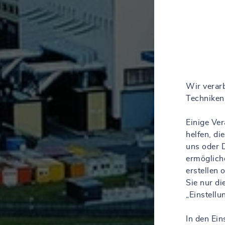
Wir verarb
Techniken 
Einige Ve
helfen, d
uns oder D
ermöglich
erstellen
Sie nur d
„Einstell
In den Ein