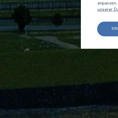
anpassen.
unserer D
EIN