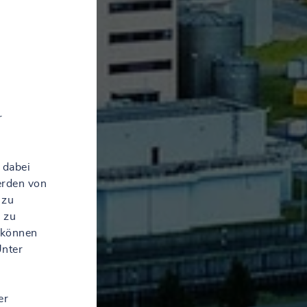
r
 dabei
erden von
 zu
 zu
 können
Unter
er