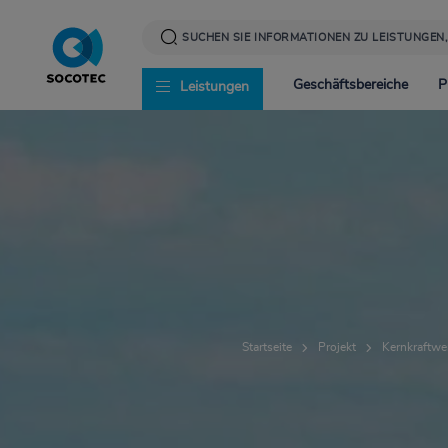
Direkt
zum
Inhalt
Geschäftsbereiche
P
Leistungen
Infrastruktur
News
Corporate Social Resp
Energie
Presse
Werte und Verantwor
Startseite
Projekt
Kernkraftwe