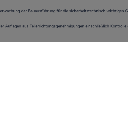
rwachung der Bauausführung für die sicherheitstechnisch wichtigen 
er Auflagen aus Teilerrichtungsgenehmigungen einschließlich Kontrolle
n
raftwerks führen wir die Tätigkeiten als bautechnischer Sachverständi
cht durch das Land Schleswig-Holstein durch:
rkehrenden Prüfungen (WKP)
men zu anzeigepflichtigen und zustimmungspflichtigen Änderungsanze
sichtsbesprechungen
chriften wie KTA-Regeln zum Stand von Wissenschaft und Technik
 zu den durchgeführten Tätigkeiten
 Bauwerke gehörte bis 2014 auch das Standort-Zwischenlager.