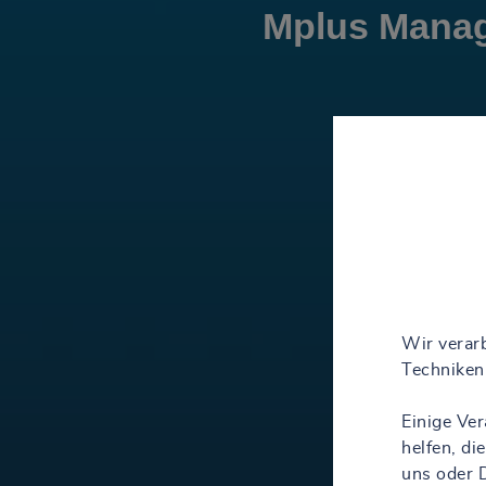
Mplus Mana
Wir verarb
Techniken 
Einige Ve
helfen, d
uns oder D