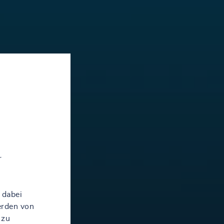
r
 dabei
erden von
 zu