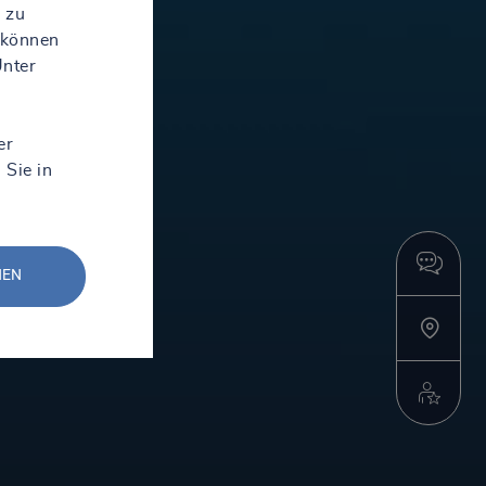
 zu
 können
Unter
er
 Sie in
NEN