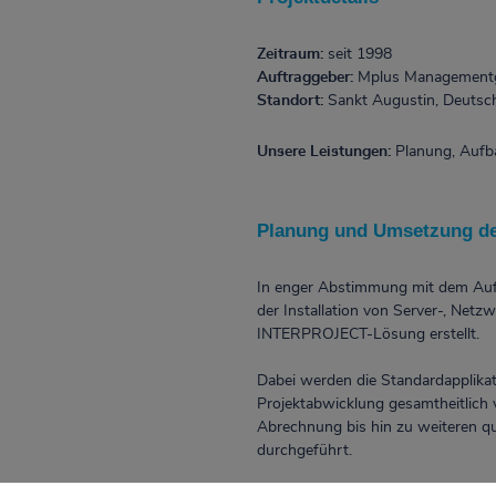
Zeitraum:
seit 1998
Auftraggeber:
Mplus Managementg
Standort:
Sankt Augustin, Deutsc
Unsere Leistungen:
Planung, Aufba
Planung und Umsetzung de
In enger Abstimmung mit dem Auft
der Installation von Server-, Netz
INTERPROJECT-Lösung erstellt.
Dabei werden die Standardapplikati
Projektabwicklung gesamtheitlich 
Abrechnung bis hin zu weiteren 
durchgeführt.