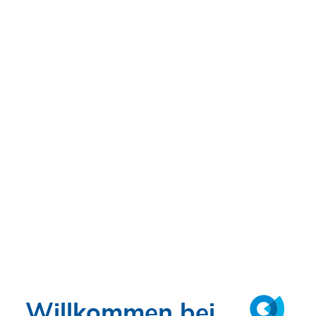
Neubau KfW Westarkade
Willkommen bei