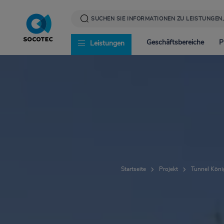
Direkt
zum
Inhalt
Geschäftsbereiche
P
Leistungen
Infrastruktur
News
Corporate Social Resp
Energie
Presse
Werte und Verantwor
Startseite
Projekt
Tunnel Köni