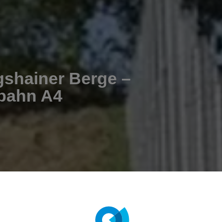
gshainer Berge –
bahn A4