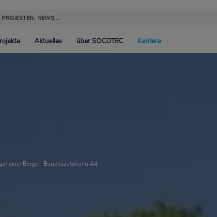
rojekte
Aktuelles
über SOCOTEC
Karriere
onsibility
Industrie
Events
Green Trust
Umwe
Exper
Trust
tung
Immobilien & Hochbau
Publikationen
Ethikkodex
Whis
gshainer Berge – Bundesautobahn A4