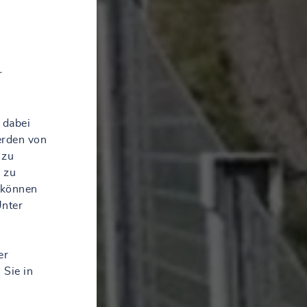
r
 dabei
erden von
 zu
 zu
 können
Unter
er
 Sie in