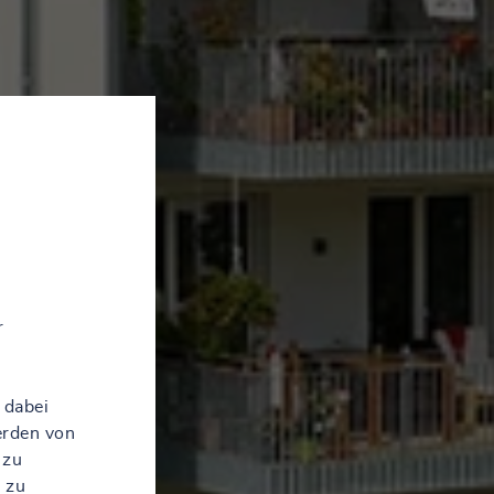
r
 dabei
erden von
 zu
 zu