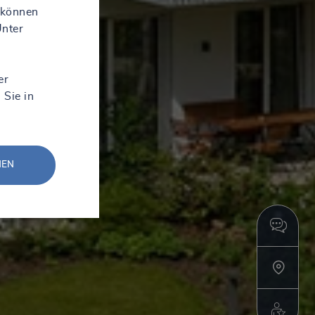
 können
Unter
er
 Sie in
NEN