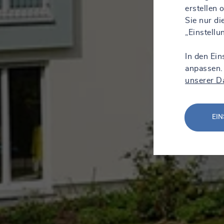
erstellen
Sie nur d
„Einstell
In den Ein
anpassen.
unserer D
EIN