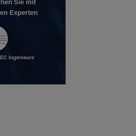
hen Sie mit
en Experten
C Ingenieure