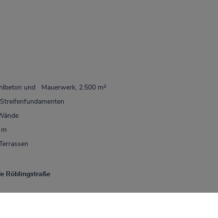
ahlbeton und Mauerwerk, 2.500 m²
 Streifenfundamenten
 Wände
 m
Terrassen
 Röblingstraße
geschoss, 500 m²