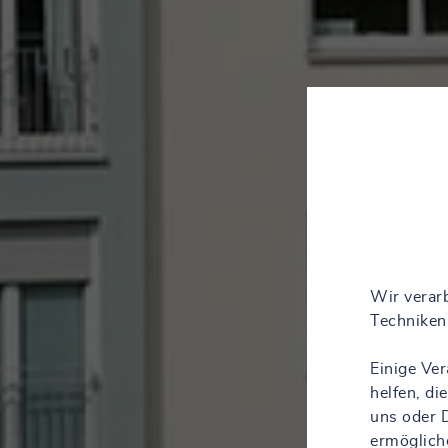
Wir verarb
Techniken 
Einige Ve
helfen, d
uns oder D
ermöglich