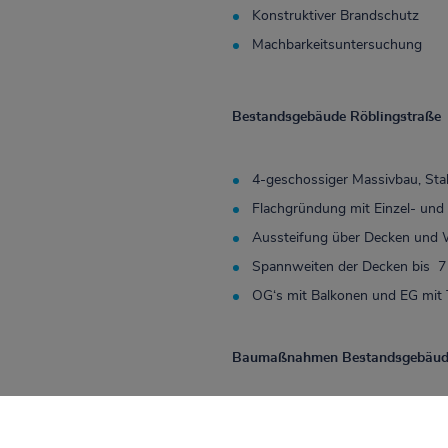
Konstruktiver Brandschutz
Machbarkeitsuntersuchung
Bestandsgebäude Röblingstraße
4-geschossiger Massivbau, St
Flachgründung mit Einzel- und
Aussteifung über Decken und
Spannweiten der Decken bis 7
OG‘s mit Balkonen und EG mit 
Baumaßnahmen Bestandsgebäude
Ausbau Dachgeschoss als Voll