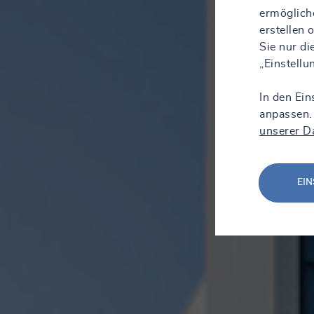
ermöglich
erstellen
Sie nur d
„Einstell
In den Ein
anpassen.
unserer D
EIN