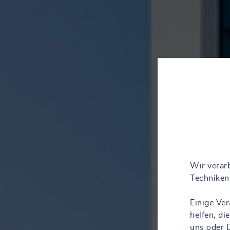
Wir verarb
Techniken 
Einige Ve
helfen, d
uns oder D