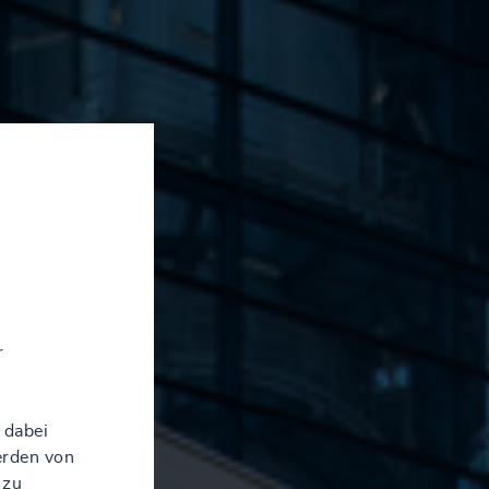
r
 dabei
erden von
 zu