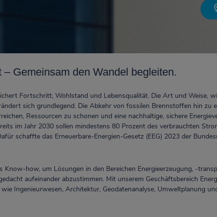
ft – Gemeinsam den Wandel begleiten.
 sichert Fortschritt, Wohlstand und Lebensqualität. Die Art und Weise, 
rändert sich grundlegend. Die Abkehr von fossilen Brennstoffen hin zu e
erreichen, Ressourcen zu schonen und eine nachhaltige, sichere Energi
reits im Jahr 2030 sollen mindestens 80 Prozent des verbrauchten Str
afür schaffte das Erneuerbare-Energien-Gesetz (EEG) 2023 der Bundesre
as Know-how, um Lösungen in den Bereichen Energieerzeugung, -transp
 gedacht aufeinander abzustimmen. Mit unserem Geschäftsbereich Energi
n wie Ingenieurwesen, Architektur, Geodatenanalyse, Umweltplanung u