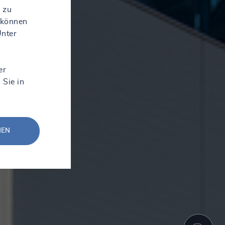
 zu
 können
Unter
er
 Sie in
NEN