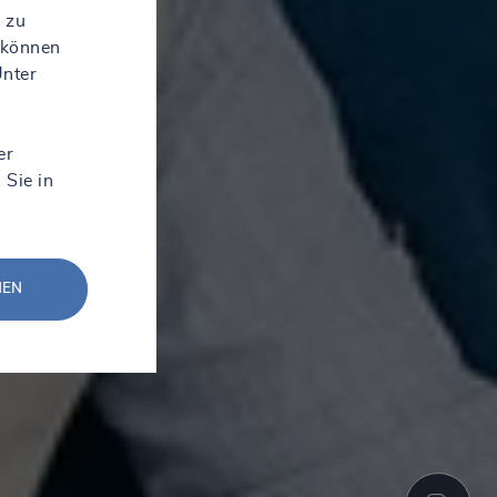
 zu
 können
Unter
er
 Sie in
NEN