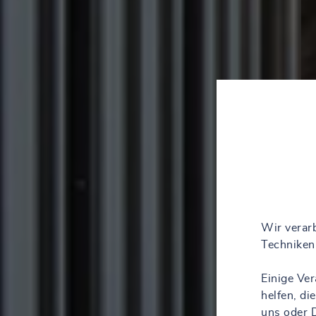
Wir verarb
Techniken 
Einige Ve
helfen, d
uns oder D