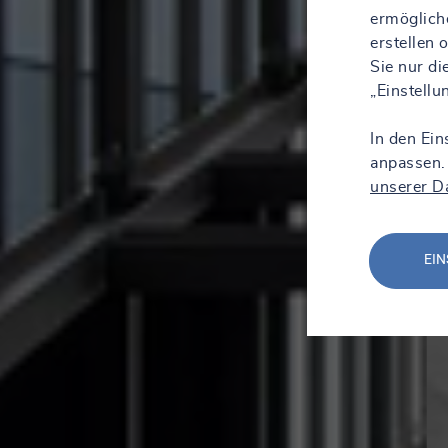
ermöglich
erstellen
Sie nur d
„Einstell
In den Ein
anpassen.
unserer D
EIN