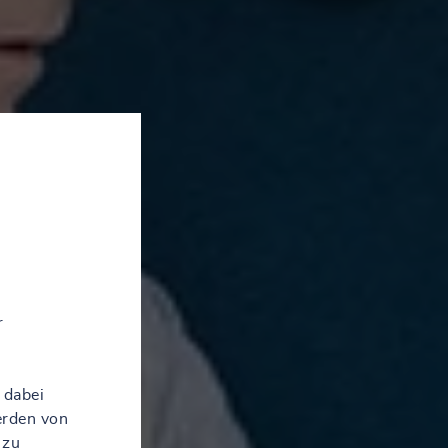
r
 dabei
erden von
 zu